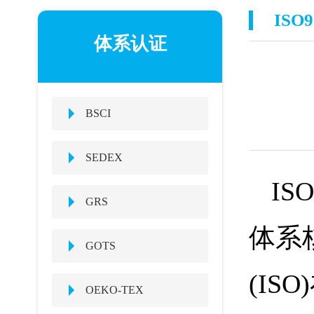
ISO9
体系认证
BSCI
SEDEX
IS
GRS
体系
GOTS
(IS
OEKO-TEX