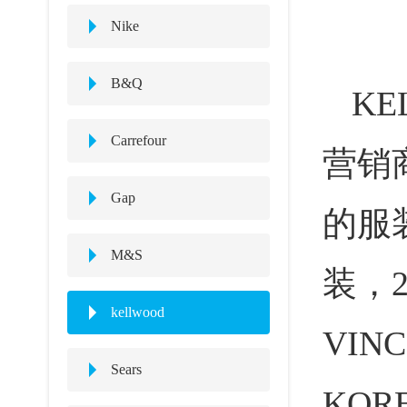
Nike
B&Q
K
Carrefour
营销
Gap
的服
M&S
装，
kellwood
VIN
Sears
KOR